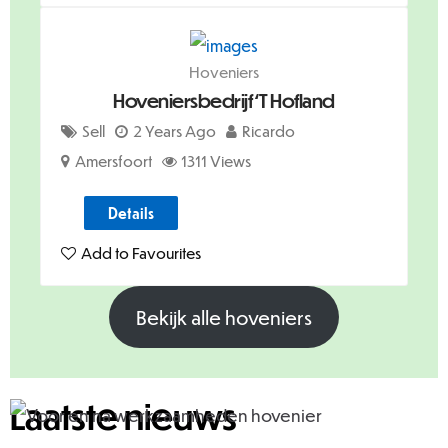
Hoveniers
Hoveniersbedrijf ‘t Hofland
Sell
2 Years Ago
Ricardo
Amersfoort
1311 Views
Details
Add to Favourites
Bekijk alle hoveniers
Laatste nieuws